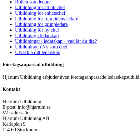
Rollen som ledare
Utbildning för att bli chef
Utbildning för enhetschef
Utbildning för framtidens ledare
Utbildning för gruppledare
Utbildning för ny chef
Utbildning i ledarskap
Utbildningar i ledarskap – vad lär du dig?
Utbildningen Ny som chef
Utveckla ditt ledarskap
Företagsanpassad utbildning
Hjärtum Utbildning erbjuder även företagsanpassade ledarskapsutbildni
Kontakt
Hjärtum Utbildning
E-post: info@hjartum.se
Vår adress är:
Hjärtum Utbildning AB
Karlaplan 9
114 60 Stockholm