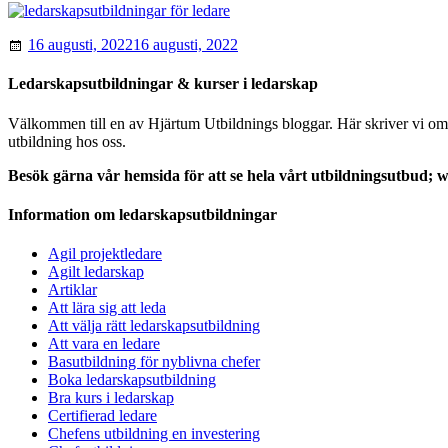
16 augusti, 2022
16 augusti, 2022
Ledarskapsutbildningar & kurser i ledarskap
Välkommen till en av Hjärtum Utbildnings bloggar. Här skriver vi om le
utbildning hos oss.
Besök gärna vår hemsida för att se hela vårt utbildningsutbud;
Information om ledarskapsutbildningar
Agil projektledare
Agilt ledarskap
Artiklar
Att lära sig att leda
Att välja rätt ledarskapsutbildning
Att vara en ledare
Basutbildning för nyblivna chefer
Boka ledarskapsutbildning
Bra kurs i ledarskap
Certifierad ledare
Chefens utbildning en investering