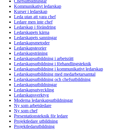
Chefsutbildningar
Kommunikativt ledarskap
Kurser i ledarskap
Leda utan att vara chef
Ledare men inte chef
Ledarskap i förändring
Ledarskapets kärna
Ledarskapets sanningar
Ledarskapsmetoder
Ledarskapsteorier
Ledarskapsträning
Ledarskapsutbildning i arbetsrätt
Ledarskapsutbildning i förhandlingsteknik
Ledarskapsutbildning i kommunikativt ledarskap
Ledarskapsutbildning med medarbetarsamtal
Ledarskapsutbildning och chefsutbildning
Ledarskapsutbildningar
Ledarskapsutveckling
Ledarskapsverktyg
Moderna ledarskapsutbildningar
Ny som arbetsledare
Ny som chef
Presentationsteknik för ledare
Projektledare utbildning
Projektledarutbildning