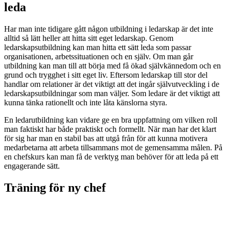
leda
Har man inte tidigare gått någon utbildning i ledarskap är det inte
alltid så lätt heller att hitta sitt eget ledarskap. Genom
ledarskapsutbildning kan man hitta ett sätt leda som passar
organisationen, arbetssituationen och en själv. Om man går
utbildning kan man till att börja med få ökad självkännedom och en
grund och trygghet i sitt eget liv. Eftersom ledarskap till stor del
handlar om relationer är det viktigt att det ingår självutveckling i de
ledarskapsutbildningar som man väljer. Som ledare är det viktigt att
kunna tänka rationellt och inte låta känslorna styra.
En ledarutbildning kan vidare ge en bra uppfattning om vilken roll
man faktiskt har både praktiskt och formellt. När man har det klart
för sig har man en stabil bas att utgå från för att kunna motivera
medarbetarna att arbeta tillsammans mot de gemensamma målen. På
en chefskurs kan man få de verktyg man behöver för att leda på ett
engagerande sätt.
Träning för ny chef