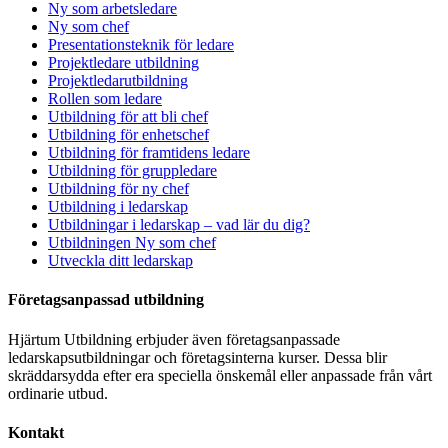
Ny som arbetsledare
Ny som chef
Presentationsteknik för ledare
Projektledare utbildning
Projektledarutbildning
Rollen som ledare
Utbildning för att bli chef
Utbildning för enhetschef
Utbildning för framtidens ledare
Utbildning för gruppledare
Utbildning för ny chef
Utbildning i ledarskap
Utbildningar i ledarskap – vad lär du dig?
Utbildningen Ny som chef
Utveckla ditt ledarskap
Företagsanpassad utbildning
Hjärtum Utbildning erbjuder även företagsanpassade
ledarskapsutbildningar och företagsinterna kurser. Dessa blir
skräddarsydda efter era speciella önskemål eller anpassade från vårt
ordinarie utbud.
Kontakt