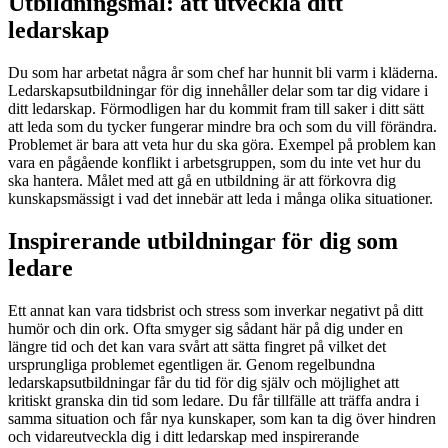
Utbildningsmål: att utveckla ditt
ledarskap
Du som har arbetat några år som chef har hunnit bli varm i kläderna.
Ledarskapsutbildningar för dig innehåller delar som tar dig vidare i
ditt ledarskap. Förmodligen har du kommit fram till saker i ditt sätt
att leda som du tycker fungerar mindre bra och som du vill förändra.
Problemet är bara att veta hur du ska göra. Exempel på problem kan
vara en pågående konflikt i arbetsgruppen, som du inte vet hur du
ska hantera. Målet med att gå en utbildning är att förkovra dig
kunskapsmässigt i vad det innebär att leda i många olika situationer.
Inspirerande utbildningar för dig som
ledare
Ett annat kan vara tidsbrist och stress som inverkar negativt på ditt
humör och din ork. Ofta smyger sig sådant här på dig under en
längre tid och det kan vara svårt att sätta fingret på vilket det
ursprungliga problemet egentligen är. Genom regelbundna
ledarskapsutbildningar får du tid för dig själv och möjlighet att
kritiskt granska din tid som ledare. Du får tillfälle att träffa andra i
samma situation och får nya kunskaper, som kan ta dig över hindren
och vidareutveckla dig i ditt ledarskap med inspirerande