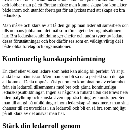
och jobbar man på ett företag måste man kunna skapa bra kontakter,
både inom och utanför företaget för att lyckas med att skapa ett bra
ledarskap.
Man måste och klara av att få den grupp man leder att samarbeta och
tillsammans jobba mot det mål som företaget eller organisationen
har. Bra ledarskapsutbildning ger chefer och andra typer av ledare
dessa förutsättningar och bör därför ses som en väldigt viktig del i
både olika företag och organisationer.
Kontinuerlig kunskapsinhämtning
En chef eller vilken ledare som helst kan aldrig bli perfekt. Vi är ju
ändå bara människor. Men man kan bli så nära perfekt som det går
att komma. Detta uppnås bäst genom en kombination av erfarenhet
från sin ledarroll tillsammans med bra och gärna kontinuerliga
ledarskapsutbildningar. Ingen är någonsin fullärd utan det krävs hela
tiden påfyllning och kanske även uppfräschning av kunskaper. Ser
man till att gå på utbildningar inom ledarskap så maximerar man sina
chanser till att utvecklas i sin ledarroll och bli en så bra som möjligt
på att klara av det ansvar man har.
Stärk din ledarroll genom