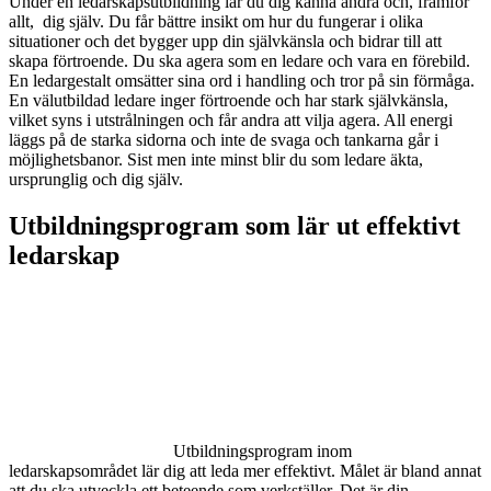
Under en ledarskapsutbildning lär du dig känna andra och, framför
allt, dig själv. Du får bättre insikt om hur du fungerar i olika
situationer och det bygger upp din självkänsla och bidrar till att
skapa förtroende. Du ska agera som en ledare och vara en förebild.
En ledargestalt omsätter sina ord i handling och tror på sin förmåga.
En välutbildad ledare inger förtroende och har stark självkänsla,
vilket syns i utstrålningen och får andra att vilja agera. All energi
läggs på de starka sidorna och inte de svaga och tankarna går i
möjlighetsbanor. Sist men inte minst blir du som ledare äkta,
ursprunglig och dig själv.
Utbildningsprogram som lär ut effektivt
ledarskap
Utbildningsprogram inom
ledarskapsområdet lär dig att leda mer effektivt. Målet är bland annat
att du ska utveckla ett beteende som verkställer. Det är din