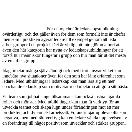
För en ny chef är ledarskapsutbildning
ovärderligt, och det gäller även för dem som formellt inte är chefer
men som i praktiken agerar ledare till exempel genom att leda
arbetsgrupper i ett projekt. Det är viktigt att inte glömma bort att
även den här kategorin har nytta av ledarskapsutbildningar för att
förstå hur människor fungerar i grupp och hur man får ut det mesta
av en arbetsgrupp.
Idag arbetar många självständigt och med stort ansvar vilket kan
innebära nya situationer även för den som har lång erfarenhet som
ledare. Med utbildningar i ledarskap kan man lära sig ett mer
coachande ledarskap som motiverar medarbetarna att göra sitt bästa.
Ett team som jobbat länge tillsammans kan också fastna i gamla
roller och mönster. Med utbildningar kan man få verktyg för att
utveckla teamet och skapa lugn under förändringen mot ett mer
produktivt och dynamiskt arbetssätt. Förändringar upplevs ofta som
negativa, men med rätt verktyg kan en ledare vända upplevelsen av
en förändring till något positivt som utvecklar och stärker gruppen.