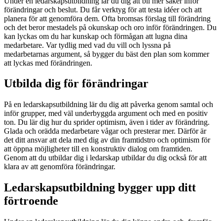
Under en ledarskapsutbildning lär du dig att bli mer säker inför
förändringar och beslut. Du får verktyg för att testa idéer och att
planera för att genomföra dem. Ofta bromsas förslag till förändring
och det beror mestadels på okunskap och oro inför förändringen. Du
kan lyckas om du har kunskap och förmågan att lugna dina
medarbetare. Var tydlig med vad du vill och lyssna på
medarbetarnas argument, så bygger du bäst den plan som kommer
att lyckas med förändringen.
Utbilda dig för förändringar
På en ledarskapsutbildning lär du dig att påverka genom samtal och
inför grupper, med väl underbyggda argument och med en positiv
ton. Du lär dig hur du sprider optimism, även i tider av förändring.
Glada och orädda medarbetare vågar och presterar mer. Därför är
det ditt ansvar att dela med dig av din framtidstro och optimism för
att öppna möjligheter till en konstruktiv dialog om framtiden.
Genom att du utbildar dig i ledarskap utbildar du dig också för att
klara av att genomföra förändringar.
Ledarskapsutbildning bygger upp ditt
förtroende