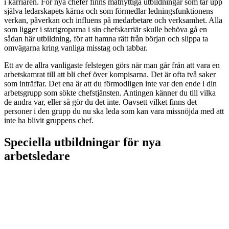
i karriären. För nya chefer finns matnyttiga utbildningar som tar upp
själva ledarskapets kärna och som förmedlar ledningsfunktionens
verkan, påverkan och influens på medarbetare och verksamhet. Alla
som ligger i startgroparna i sin chefskarriär skulle behöva gå en
sådan här utbildning, för att hamna rätt från början och slippa ta
omvägarna kring vanliga misstag och tabbar.
Ett av de allra vanligaste felstegen görs när man går från att vara en
arbetskamrat till att bli chef över kompisarna. Det är ofta två saker
som inträffar. Det ena är att du förmodligen inte var den ende i din
arbetsgrupp som sökte chefstjänsten. Antingen känner du till vilka
de andra var, eller så gör du det inte. Oavsett vilket finns det
personer i den grupp du nu ska leda som kan vara missnöjda med att
inte ha blivit gruppens chef.
Speciella utbildningar för nya
arbetsledare