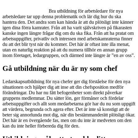
Bra utbildning för arbetsledare för nya
arbetsledare tar upp denna problematik och lär dig hur du ska
hantera den. Det andra som kan hända är att du plötsligt inte känner
igen dina förra kamrater. Från att ha varit självskriven på fikarasten
kanske ingen längre frågar dig om du ska fika. Från att ha pratat om
arbetsuppgifter, privatliv och intressen med arbetskamraterna finner
du att det blir tyst när du kommer. Det här är oftast inte illa menat,
utan en naturlig reaktion på att du numera tillhör en annan grupp
inom företaget, ledargruppen, och därmed inte längre är ”en av oss”.
Gå utbildning när du är ny som chef
Ledarskapsutbildning för nya chefer ger dig förståelse för den nya
situationen och hjälper dig att inse att din chefsposition medför
förändringar. Du har nu fått befogenheter som direkt påverkar
gruppens medlemmar. Du sätter lön, ger förmåner och fördelar
arbetsuppgifter och allt som medarbetarna gör har du nu som uppgift
att värdera, begrunda och agera efter. Det är inte så konstigt att de
beter sig annorlunda mot dig, när din bestämmanderätt plötsligt ökar.
Det här är en övergående fas, men om du inte är medveten om den
kan du inte heller förbereda dig för den.