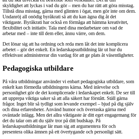
skyldighet att lyckas i vad du gör – men du har rätt att göra misstag.
Tillstå dina misstag, gärna med glimten i ögat, men gör inte om dem.
Undanröj all onödig byråkrati så att du kan ägna dig åt det
viktigaste. Byråkrati har också en förmåga att hämma kreativitet,
flexibilitet och initiativ. Tala med dina medarbetare om vad de
arbetar med – inte till dem eller, ännu värre, om dem.
Det lönar sig att ha ordning och reda men låt det inte komplicera
arbetet – gör det enkelt. En ledarskapsutbildning lär ut hur du
effektivast administrerar din vardag för att ge plats åt väsentligheter.
Pedagogiska utbildare
På våra utbildningar använder vi enbart pedagogiska utbildare, som
enkelt kan förmedla utbildningens kärna. Med inlevelse och
personlighet gör de det komplicerade i ledarskapet enkelt. De ser till
att upprepa viktiga saker så att alla säkert har förstått. Ställ gärna
frågor. Inget blir så tydligt som levande exempel – bjud på dig själv
och dina erfarenheter. Använd humor och överraska gärna med
oväntade inlägg. Men det allra viktigaste är ditt eget engagemang för
det du talar om att du själv tror på ditt budskap. På
ledarskapsutbildningar lär man sig att argumentera för och
presentera olika ämnen på ett övertygande och personligt sätt.