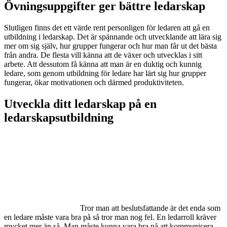
Övningsuppgifter ger bättre ledarskap
Slutligen finns det ett värde rent personligen för ledaren att gå en
utbildning i ledarskap. Det är spännande och utvecklande att lära sig
mer om sig själv, hur grupper fungerar och hur man får ut det bästa
från andra. De flesta vill känna att de växer och utvecklas i sitt
arbete. Att dessutom få känna att man är en duktig och kunnig
ledare, som genom utbildning för ledare har lärt sig hur grupper
fungerar, ökar motivationen och därmed produktiviteten.
Utveckla ditt ledarskap på en
ledarskapsutbildning
Tror man att beslutsfattande är det enda som
en ledare måste vara bra på så tror man nog fel. En ledarroll kräver
mycket mer än så. Man måste kunna vara bra på att kommunicera