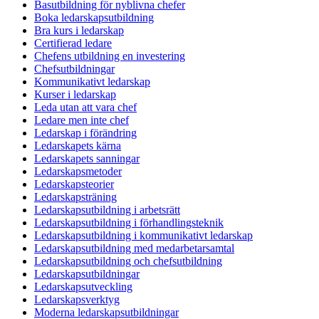
Basutbildning för nyblivna chefer
Boka ledarskapsutbildning
Bra kurs i ledarskap
Certifierad ledare
Chefens utbildning en investering
Chefsutbildningar
Kommunikativt ledarskap
Kurser i ledarskap
Leda utan att vara chef
Ledare men inte chef
Ledarskap i förändring
Ledarskapets kärna
Ledarskapets sanningar
Ledarskapsmetoder
Ledarskapsteorier
Ledarskapsträning
Ledarskapsutbildning i arbetsrätt
Ledarskapsutbildning i förhandlingsteknik
Ledarskapsutbildning i kommunikativt ledarskap
Ledarskapsutbildning med medarbetarsamtal
Ledarskapsutbildning och chefsutbildning
Ledarskapsutbildningar
Ledarskapsutveckling
Ledarskapsverktyg
Moderna ledarskapsutbildningar