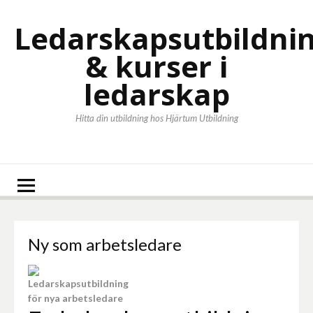
Hoppa
till
Ledarskapsutbildni
innehåll
& kurser i
ledarskap
Hitta din utbildning hos Hjärtum Utbildning
Ny som arbetsledare