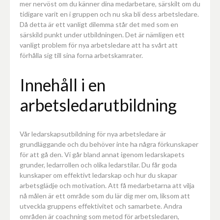
mer nervöst om du känner dina medarbetare, särskilt om du
tidigare varit en i gruppen och nu ska bli dess arbetsledare.
Då detta är ett vanligt dilemma står det med som en
särskild punkt under utbildningen. Det är nämligen ett
vanligt problem för nya arbetsledare att ha svårt att
förhålla sig till sina forna arbetskamrater.
Innehåll i en
arbetsledarutbildning
Vår ledarskapsutbildning för nya arbetsledare är
grundläggande och du behöver inte ha några förkunskaper
för att gå den. Vi går bland annat igenom ledarskapets
grunder, ledarrollen och olika ledarstilar. Du får goda
kunskaper om effektivt ledarskap och hur du skapar
arbetsglädje och motivation. Att få medarbetarna att vilja
nå målen är ett område som du lär dig mer om, liksom att
utveckla gruppens effektivitet och samarbete. Andra
områden är coachning som metod för arbetsledaren,