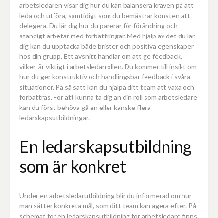
arbetsledaren visar dig hur du kan balansera kraven på att
leda och utföra, samtidigt som du bemästrar konsten att
delegera.
Du lär dig hur du parerar för förändring och
ständigt arbetar med förbättringar.
Med hjälp av det du lär
dig kan du u
pptäcka både brister och positiva egenskaper
hos din grupp. Ett avsnitt handlar om att ge feedback,
vilken är viktigt i arbetsledarrollen. Du kommer till insikt om
hur du ger
konstruktiv och handlingsbar feedback i svåra
situationer. På så sätt kan du hjälpa ditt team att växa och
förbättras. För att kunna ta dig an din roll som arbetsledare
kan du först behöva gå en eller kanske flera
ledarskapsutbildningar
.
En ledarskapsutbildning
som är konkret
Under en arbetsledarutbildning blir du informerad om hur
man sätter konkreta mål, som ditt team kan agera efter. På
schemat för en ledarskapsutbildning för arbetsledare finns