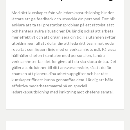
Med rätt kunskaper från vår ledarskapsutbildning blir det
lättare att ge feedback och utveckla din personal. Det blir
enklare att ta ta i prestationsproblem på ett rättvist sätt
och hantera svåra situationer. Du lär dig också att arbeta
mer effektivt och att organisera din tid. I slutänden syftar
utbildningen till att du lär dig att leda ditt team mot goda
resultat som ligger i linje med er verksamhets mål. På vissa
håll håller chefen i samtalen med personalen, i andra
verksamheter tas det för givet att du ska sköta detta. Det
gäller att du känner till ditt ansvarsområde, så att du får
chansen att planera dina arbetsuppgifter och har rätt
kunskaper för att kunna genomföra dem. Lär dig att hålla
effektiva medarbetarsamtal på en speciell
ledarskapsutbildning med inriktning mot chefens samtal.