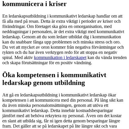
kommunicera i kriser
En ledarskapsutbildning i kommunikativt ledarskap handlar om att
få alla med på resan. Detta är extra viktigt i perioder av kriser och
förändringar. Om företaget ska göra en omorganisation, med
neddragningar i personalen, är det extra viktigt med kommunikativt
ledarskap. Genom att du som ledare utbildat dig i kommunikation
kan du snabbare fånga upp problemen och minska stress och oro.
Du vet att mycket av oron kommer från negativa förväntningar och
rykten och du har även verktygen redo för att stoppa en negativ
spiral. Med aktiv
kommunikation i ledarskapet
kan du vända trenden
och skapa förutsättningar för en positiv vändning.
Öka kompetensen i kommunikativt
ledarskap genom utbildning
Att gå en ledarskapsutbildning i kommunikativt ledarskap ökar
kompetensen i att kommunicera med din personal. På lång sikt kan
du även minska personalomsättningen, genom att utöva ett
kommunikativt ledarskap. Detta innebär kostnadsbesparingar
jämfört med att behöva rekrytera ny personal. Även om det kostar
en slant att utbilda sig, får ni igen detta genom besparingar längre
fram. Det gäller att se på ledarskapet på lite längre sikt och vara