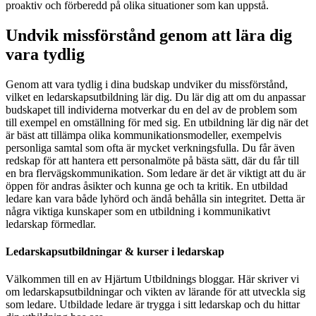
proaktiv och förberedd på olika situationer som kan uppstå.
Undvik missförstånd genom att lära dig
vara tydlig
Genom att vara tydlig i dina budskap undviker du missförstånd,
vilket en ledarskapsutbildning lär dig. Du lär dig att om du anpassar
budskapet till individerna motverkar du en del av de problem som
till exempel en omställning för med sig. En utbildning lär dig när det
är bäst att tillämpa olika kommunikationsmodeller, exempelvis
personliga samtal som ofta är mycket verkningsfulla. Du får även
redskap för att hantera ett personalmöte på bästa sätt, där du får till
en bra flervägskommunikation. Som ledare är det är viktigt att du är
öppen för andras åsikter och kunna ge och ta kritik. En utbildad
ledare kan vara både lyhörd och ändå behålla sin integritet. Detta är
några viktiga kunskaper som en utbildning i kommunikativt
ledarskap förmedlar.
Ledarskapsutbildningar & kurser i ledarskap
Välkommen till en av Hjärtum Utbildnings bloggar. Här skriver vi
om ledarskapsutbildningar och vikten av lärande för att utveckla sig
som ledare. Utbildade ledare är trygga i sitt ledarskap och du hittar