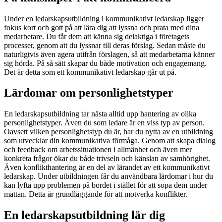
Under en ledarskapsutbildning i kommunikativt ledarskap ligger
fokus kort och gott på att lära dig att lyssna och prata med dina
medarbetare. Du får dem att känna sig delaktiga i företagets
processer, genom att du lyssnar till deras förslag. Sedan måste du
naturligtvis även agera utifrån förslagen, så att medarbetarna känner
sig hörda. På så sätt skapar du både motivation och engagemang.
Det är detta som ett kommunikativt ledarskap går ut på.
Lärdomar om personlighetstyper
En ledarskapsutbildning tar nästa alltid upp hantering av olika
personlighetstyper. Även du som ledare är en viss typ av person.
Oavsett vilken personlighetstyp du är, har du nytta av en utbildning
som utvecklar din kommunikativa förmåga. Genom att skapa dialog
och feedback om arbetssituationen i allmänhet och även mer
konkreta frågor ökar du både trivseln och känslan av samhörighet.
Även konflikthantering är en del av lärandet av ett kommunikativt
ledarskap. Under utbildningen får du användbara lärdomar i hur du
kan lyfta upp problemen på bordet i stället för att sopa dem under
mattan. Detta är grundläggande för att motverka konflikter.
En ledarskapsutbildning lär dig