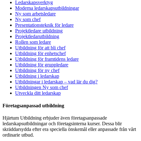
Ledarskapsverktyg
Moderna ledarskapsutbildningar
Ny som arbetsledare
Ny som chef
Presentationsteknik för ledare
Projektledare utbildning
Projektledarutbildning
Rollen som ledare
Utbildning för att bli chef
Utbildning för enhetschef
Utbildning för framtidens ledare
Utbildning för gruppledare
Utbildning för ny chef
Utbildning i ledarskap
Utbildningar i ledarskap – vad lär du dig?
Utbildningen Ny som chef
Utveckla ditt ledarskap
Företagsanpassad utbildning
Hjärtum Utbildning erbjuder även företagsanpassade
ledarskapsutbildningar och företagsinterna kurser. Dessa blir
skräddarsydda efter era speciella önskemål eller anpassade från vårt
ordinarie utbud.