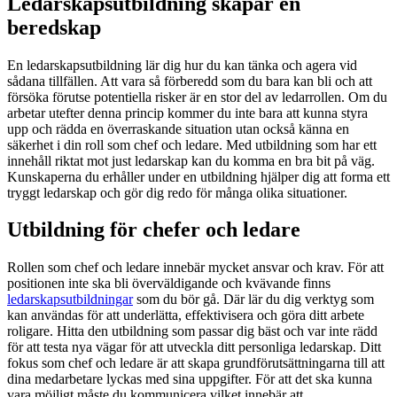
Ledarskapsutbildning skapar en
beredskap
En ledarskapsutbildning lär dig hur du kan tänka och agera vid
sådana tillfällen. Att vara så förberedd som du bara kan bli och att
försöka förutse potentiella risker är en stor del av ledarrollen. Om du
arbetar utefter denna princip kommer du inte bara att kunna styra
upp och rädda en överraskande situation utan också känna en
säkerhet i din roll som chef och ledare. Med utbildning som har ett
innehåll riktat mot just ledarskap kan du komma en bra bit på väg.
Kunskaperna du erhåller under en utbildning hjälper dig att forma ett
tryggt ledarskap och gör dig redo för många olika situationer.
Utbildning för chefer och ledare
Rollen som chef och ledare innebär mycket ansvar och krav. För att
positionen inte ska bli överväldigande och kvävande finns
ledarskapsutbildningar
som du bör gå. Där lär du dig verktyg som
kan användas för att underlätta, effektivisera och göra ditt arbete
roligare. Hitta den utbildning som passar dig bäst och var inte rädd
för att testa nya vägar för att utveckla ditt personliga ledarskap. Ditt
fokus som chef och ledare är att skapa grundförutsättningarna till att
dina medarbetare lyckas med sina uppgifter. För att det ska kunna
vara möjligt måste du kommunicera vilket innebär att