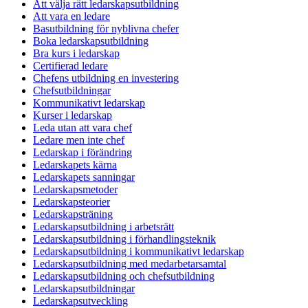
Att välja rätt ledarskapsutbildning
Att vara en ledare
Basutbildning för nyblivna chefer
Boka ledarskapsutbildning
Bra kurs i ledarskap
Certifierad ledare
Chefens utbildning en investering
Chefsutbildningar
Kommunikativt ledarskap
Kurser i ledarskap
Leda utan att vara chef
Ledare men inte chef
Ledarskap i förändring
Ledarskapets kärna
Ledarskapets sanningar
Ledarskapsmetoder
Ledarskapsteorier
Ledarskapsträning
Ledarskapsutbildning i arbetsrätt
Ledarskapsutbildning i förhandlingsteknik
Ledarskapsutbildning i kommunikativt ledarskap
Ledarskapsutbildning med medarbetarsamtal
Ledarskapsutbildning och chefsutbildning
Ledarskapsutbildningar
Ledarskapsutveckling