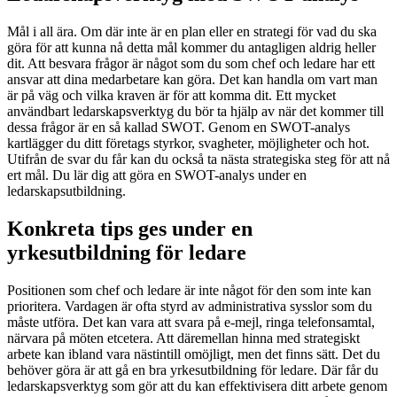
Mål i all ära. Om där inte är en plan eller en strategi för vad du ska
göra för att kunna nå detta mål kommer du antagligen aldrig heller
dit. Att besvara frågor är något som du som chef och ledare har ett
ansvar att dina medarbetare kan göra. Det kan handla om vart man
är på väg och vilka kraven är för att komma dit. Ett mycket
användbart ledarskapsverktyg du bör ta hjälp av när det kommer till
dessa frågor är en så kallad SWOT. Genom en SWOT-analys
kartlägger du ditt företags styrkor, svagheter, möjligheter och hot.
Utifrån de svar du får kan du också ta nästa strategiska steg för att nå
ert mål. Du lär dig att göra en SWOT-analys under en
ledarskapsutbildning.
Konkreta tips ges under en
yrkesutbildning för ledare
Positionen som chef och ledare är inte något för den som inte kan
prioritera. Vardagen är ofta styrd av administrativa sysslor som du
måste utföra. Det kan vara att svara på e-mejl, ringa telefonsamtal,
närvara på möten etcetera. Att däremellan hinna med strategiskt
arbete kan ibland vara nästintill omöjligt, men det finns sätt. Det du
behöver göra är att gå en bra yrkesutbildning för ledare. Där får du
ledarskapsverktyg som gör att du kan effektivisera ditt arbete genom