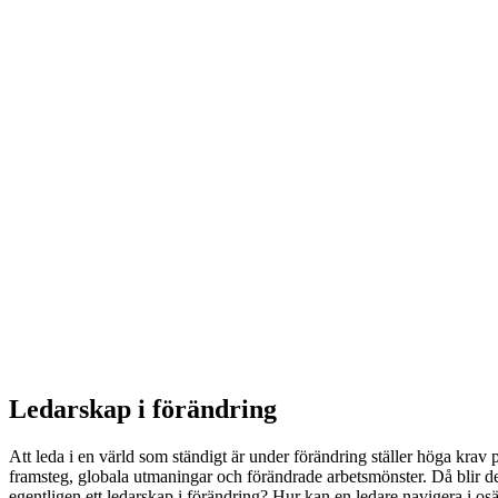
Ledarskap i förändring
Att leda i en värld som ständigt är under förändring ställer höga krav
framsteg, globala utmaningar och förändrade arbetsmönster. Då blir d
egentligen ett ledarskap i förändring? Hur kan en ledare navigera i 