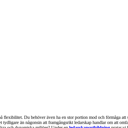
 på flexibilitet. Du behöver även ha en stor portion mod och förmåga att 
et tydligare än någonsin att framgångsrikt ledarskap handlar om att om
osäkra och dynamiska miljöer? Under en
ledarskapsutbildning
pratar vi