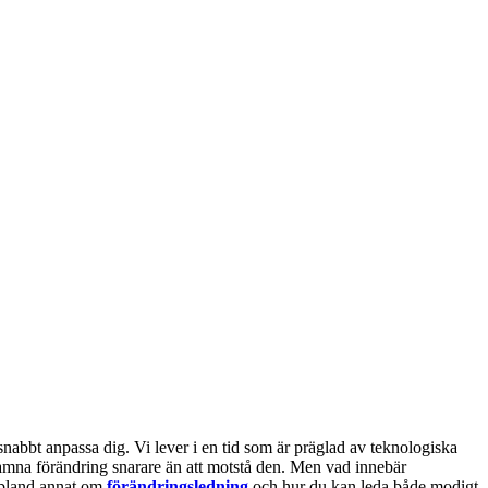
snabbt anpassa dig. Vi lever i en tid som är präglad av teknologiska
famna förändring snarare än att motstå den. Men vad innebär
 bland annat om
förändringsledning
och hur du kan leda både modigt