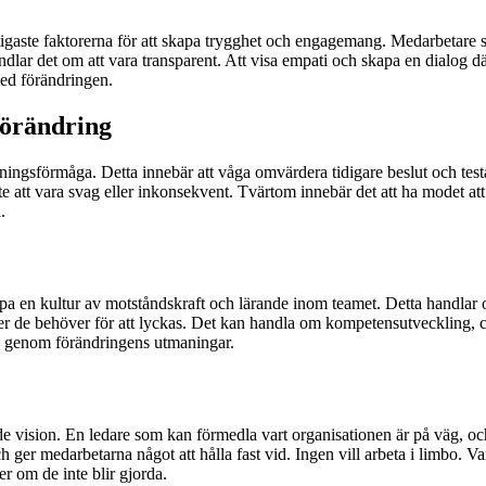
igaste faktorerna för att skapa trygghet och engagemang. Medarbetare so
lar det om att vara transparent. Att visa empati och skapa en dialog där
med förändringen.
förändring
ingsförmåga. Detta innebär att våga omvärdera tidigare beslut och testa 
nte att vara svag eller inkonsekvent. Tvärtom innebär det att ha modet a
.
apa en kultur av motståndskraft och lärande inom teamet. Detta handlar 
r de behöver för att lyckas. Det kan handla om kompetensutveckling, coa
era genom förändringens utmaningar.
ande vision. En ledare som kan förmedla vart organisationen är på väg, 
ger medarbetarna något att hålla fast vid. Ingen vill arbeta i limbo. Va
r om de inte blir gjorda.