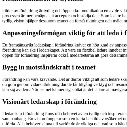
I tider av förändring är tydlig och öppen kommunikation en av de vikt
processen är mer benägna att acceptera och stödja den. Som ledare hand
tydlig vision hjälper dessutom teamet att förstå riktningen och målet 
Anpassningsförmågan viktig för att leda i 
Ett framgångsrikt ledarskap i förändring kräver en hög grad av anpassn
förändring kan ske i ledarskapet. Att vara en flexibel ledare innebär i
öppen för förändring inspirerar också medarbetarna att göra detsamma
Bygg in motståndskraft i teamet
Förändring kan vara krävande. Det är därför viktigt att som ledare sk
du göra genom vidareutbildning där de får tillgång verktyg och resurse
lära sig av dem. När teamet känner sig stöttat är det lättare att navig
Visionärt ledarskap i förändring
I ledarskap i förändring finns ofta behovet av en tydlig och inspirer
sammanhang. En vision fungerar som en karta i en tid av osäkerhet och 
utförda. Alla behöver känna till varför de är viktiga och vad som hände