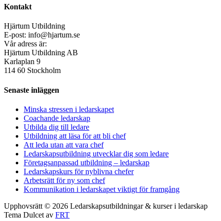
Kontakt
Hjärtum Utbildning
E-post: info@hjartum.se
Vår adress är:
Hjärtum Utbildning AB
Karlaplan 9
114 60 Stockholm
Senaste inläggen
Minska stressen i ledarskapet
Coachande ledarskap
Utbilda dig till ledare
Utbildning att läsa för att bli chef
Att leda utan att vara chef
Ledarskapsutbildning utvecklar dig som ledare
Företagsanpassad utbildning – ledarskap
Ledarskapskurs för nyblivna chefer
Arbetsrätt för ny som chef
Kommunikation i ledarskapet viktigt för framgång
Upphovsrätt © 2026 Ledarskapsutbildningar & kurser i ledarskap
Tema Dulcet av
FRT