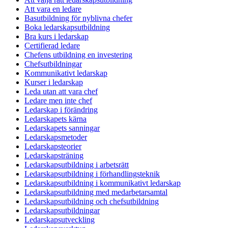
Att vara en ledare
Basutbildning för nyblivna chefer
Boka ledarskapsutbildning
Bra kurs i ledarskap
Certifierad ledare
Chefens utbildning en investering
Chefsutbildningar
Kommunikativt ledarskap
Kurser i ledarskap
Leda utan att vara chef
Ledare men inte chef
Ledarskap i förändring
Ledarskapets kärna
Ledarskapets sanningar
Ledarskapsmetoder
Ledarskapsteorier
Ledarskapsträning
Ledarskapsutbildning i arbetsrätt
Ledarskapsutbildning i förhandlingsteknik
Ledarskapsutbildning i kommunikativt ledarskap
Ledarskapsutbildning med medarbetarsamtal
Ledarskapsutbildning och chefsutbildning
Ledarskapsutbildningar
Ledarskapsutveckling