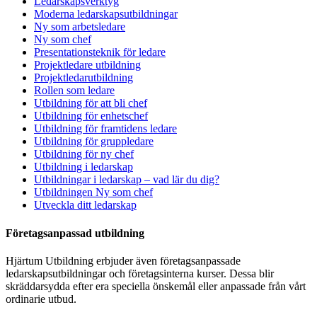
Ledarskapsverktyg
Moderna ledarskapsutbildningar
Ny som arbetsledare
Ny som chef
Presentationsteknik för ledare
Projektledare utbildning
Projektledarutbildning
Rollen som ledare
Utbildning för att bli chef
Utbildning för enhetschef
Utbildning för framtidens ledare
Utbildning för gruppledare
Utbildning för ny chef
Utbildning i ledarskap
Utbildningar i ledarskap – vad lär du dig?
Utbildningen Ny som chef
Utveckla ditt ledarskap
Företagsanpassad utbildning
Hjärtum Utbildning erbjuder även företagsanpassade
ledarskapsutbildningar och företagsinterna kurser. Dessa blir
skräddarsydda efter era speciella önskemål eller anpassade från vårt
ordinarie utbud.