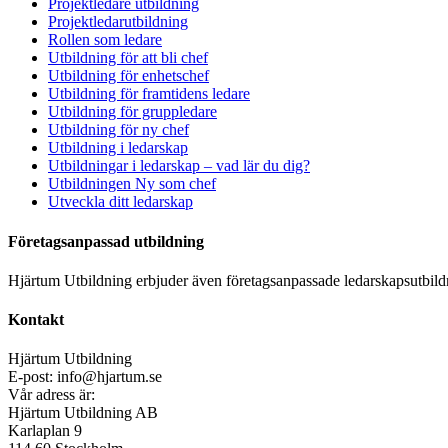
Projektledare utbildning
Projektledarutbildning
Rollen som ledare
Utbildning för att bli chef
Utbildning för enhetschef
Utbildning för framtidens ledare
Utbildning för gruppledare
Utbildning för ny chef
Utbildning i ledarskap
Utbildningar i ledarskap – vad lär du dig?
Utbildningen Ny som chef
Utveckla ditt ledarskap
Företagsanpassad utbildning
Hjärtum Utbildning erbjuder även företagsanpassade ledarskapsutbildni
Kontakt
Hjärtum Utbildning
E-post: info@hjartum.se
Vår adress är:
Hjärtum Utbildning AB
Karlaplan 9