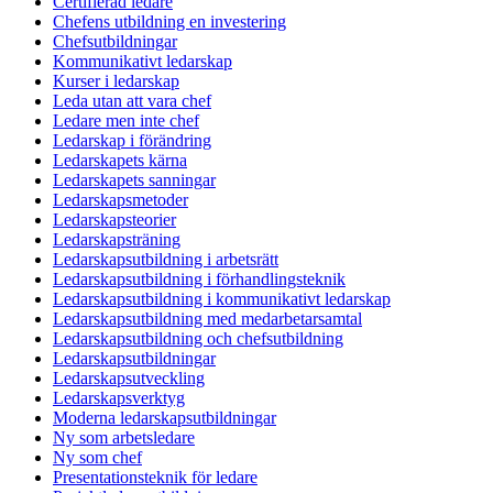
Certifierad ledare
Chefens utbildning en investering
Chefsutbildningar
Kommunikativt ledarskap
Kurser i ledarskap
Leda utan att vara chef
Ledare men inte chef
Ledarskap i förändring
Ledarskapets kärna
Ledarskapets sanningar
Ledarskapsmetoder
Ledarskapsteorier
Ledarskapsträning
Ledarskapsutbildning i arbetsrätt
Ledarskapsutbildning i förhandlingsteknik
Ledarskapsutbildning i kommunikativt ledarskap
Ledarskapsutbildning med medarbetarsamtal
Ledarskapsutbildning och chefsutbildning
Ledarskapsutbildningar
Ledarskapsutveckling
Ledarskapsverktyg
Moderna ledarskapsutbildningar
Ny som arbetsledare
Ny som chef
Presentationsteknik för ledare