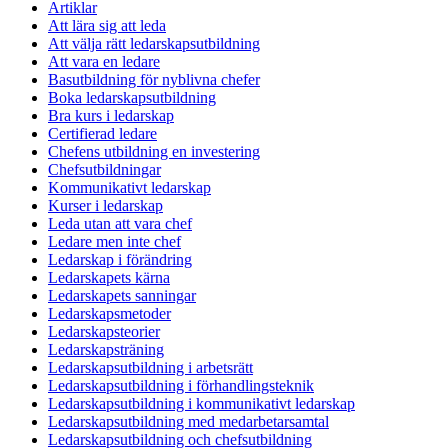
Artiklar
Att lära sig att leda
Att välja rätt ledarskapsutbildning
Att vara en ledare
Basutbildning för nyblivna chefer
Boka ledarskapsutbildning
Bra kurs i ledarskap
Certifierad ledare
Chefens utbildning en investering
Chefsutbildningar
Kommunikativt ledarskap
Kurser i ledarskap
Leda utan att vara chef
Ledare men inte chef
Ledarskap i förändring
Ledarskapets kärna
Ledarskapets sanningar
Ledarskapsmetoder
Ledarskapsteorier
Ledarskapsträning
Ledarskapsutbildning i arbetsrätt
Ledarskapsutbildning i förhandlingsteknik
Ledarskapsutbildning i kommunikativt ledarskap
Ledarskapsutbildning med medarbetarsamtal
Ledarskapsutbildning och chefsutbildning