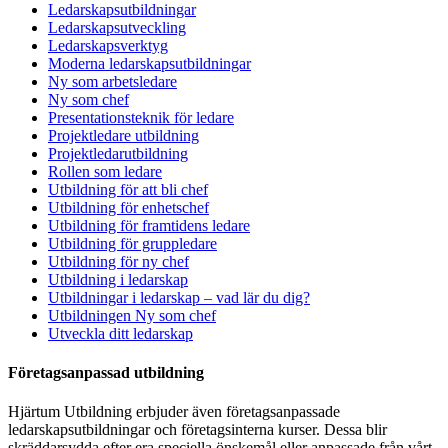
Ledarskapsutbildningar
Ledarskapsutveckling
Ledarskapsverktyg
Moderna ledarskapsutbildningar
Ny som arbetsledare
Ny som chef
Presentationsteknik för ledare
Projektledare utbildning
Projektledarutbildning
Rollen som ledare
Utbildning för att bli chef
Utbildning för enhetschef
Utbildning för framtidens ledare
Utbildning för gruppledare
Utbildning för ny chef
Utbildning i ledarskap
Utbildningar i ledarskap – vad lär du dig?
Utbildningen Ny som chef
Utveckla ditt ledarskap
Företagsanpassad utbildning
Hjärtum Utbildning erbjuder även företagsanpassade
ledarskapsutbildningar och företagsinterna kurser. Dessa blir
skräddarsydda efter era speciella önskemål eller anpassade från vårt