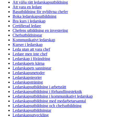
Att välja rätt ledarskapsutbildning
Att vara en ledare
Basutbildning för nyblivna chefer
Boka ledarskapsutbildning
Bra kurs i ledarskap
Certifierad ledare
Chefens utbildning en investering
Chefsutbildningar
Kommunikativt ledarskap
Kurser i ledarskap
Leda utan att vara chef
Ledare men inte chef
Ledarskap i förändring
Ledarskapets kärna
Ledarskapets sanningar
Ledarskapsmetoder
Ledarskapsteorier
Ledarskapsträning
Ledarskapsutbildning i arbetsrätt
Ledarskapsutbildning i förhandlingsteknik
Ledarskapsutbildning i kommunikativt ledarskap
Ledarskapsutbildning med medarbetarsamtal
Ledarskapsutbildning och chefsutbildning
Ledarskapsutbildningar
Ledarskapsutveckling