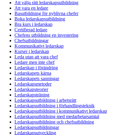
Att välja rätt ledarskapsutbildning
Att vara en ledare
Basutbildning för nyblivna chefer
Boka ledarskapsutbildning
Bra kurs i ledarskap
Certifierad ledare
Chefens utbildning en investering
Chefsutbildningar
Kommunikativt ledarskap
Kurser i ledarskap
Leda utan att vara chef
Ledare men inte chef
Ledarskap i förändring
Ledarskapets kärna
Ledarskapets sanningar
Ledarskapsmetoder
Ledarskapsteorier
Ledarskapsträning
Ledarskapsutbildning i arbetsrätt
Ledarskapsutbildning i förhandlingsteknik
Ledarskapsutbildning i kommunikativt ledarskap
Ledarskapsutbildning med medarbetarsamtal
Ledarskapsutbildning och chefsutbildning
Ledarskapsutbildningar
Ledarskapsutveckling