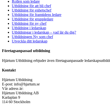
Rollen som ledare
Utbildning för att bli chef
Utbildning för enhetschef
Utbildning för framtidens ledare
Utbildning för gruppledare
Utbildning för ny chef
Utbildning i ledarskap
Utbildningar i ledarskap – vad lär du dig?
Utbildningen Ny som chef
Utveckla ditt ledarskap
Företagsanpassad utbildning
Hjärtum Utbildning erbjuder även företagsanpassade ledarskapsutbildni
Kontakt
Hjärtum Utbildning
E-post: info@hjartum.se
Vår adress är:
Hjärtum Utbildning AB
Karlaplan 9
114 60 Stockholm