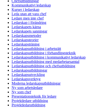
Chefsutbildningar
Kommunikativt ledarskap
Kurser i ledarskap
Leda utan att vara chef
Ledare men inte chef
Ledarskap i förändring
Ledarskapets kärna
Ledarskapets sanningar
Ledarskapsmetoder
Ledarskapsteorier
Ledarskapsträning
Ledarskapsutbildning i arbetsrätt
Ledarskapsutbildning i förhandlingsteknik
Ledarskapsutbildning i kommunikativt ledarskap
Ledarskapsutbildning med medarbetarsamtal
Ledarskapsutbildning och chefsutbildning
Ledarskapsutbildningar
Ledarskapsutveckling
Ledarskapsverktyg
Moderna ledarskapsutbildningar
Ny som arbetsledare
Ny som chef
Presentationsteknik för ledare
Projektledare utbildning
Projektledarutbildning