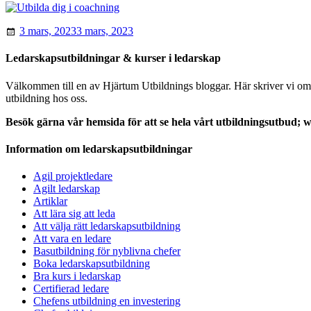
3 mars, 2023
3 mars, 2023
Ledarskapsutbildningar & kurser i ledarskap
Välkommen till en av Hjärtum Utbildnings bloggar. Här skriver vi om le
utbildning hos oss.
Besök gärna vår hemsida för att se hela vårt utbildningsutbud;
Information om ledarskapsutbildningar
Agil projektledare
Agilt ledarskap
Artiklar
Att lära sig att leda
Att välja rätt ledarskapsutbildning
Att vara en ledare
Basutbildning för nyblivna chefer
Boka ledarskapsutbildning
Bra kurs i ledarskap
Certifierad ledare
Chefens utbildning en investering