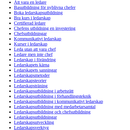
Att vara en ledare
Basutbildning för nyblivna chefer
Boka ledarskapsutbildning
Bra kurs i ledarskap
Certifierad ledare
Chefens utbildning en investering
Chefsutbildningar
Kommunikativt ledarskap
Kurser i ledarskap
Leda utan att vara chef
Ledare men inte chef
Ledarskap i förändring
Ledarskapets kärna
Ledarskapets sanningar
Ledarskapsmetoder
Ledarskapsteorier
Ledarskapsträning
Ledarskapsutbildning i arbetsrätt
Ledarskapsutbildning i förhandlingsteknik
Ledarskapsutbildning i kommunikativt ledarskap
Ledarskapsutbildning med medarbetarsamtal
Ledarskapsutbildning och chefsutbildning
Ledarskapsutbildningar
Ledarskapsutveckling
Ledarskapsverktyg