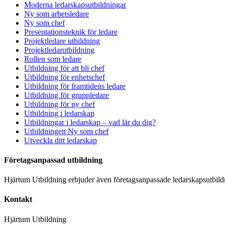
Moderna ledarskapsutbildningar
Ny som arbetsledare
Ny som chef
Presentationsteknik för ledare
Projektledare utbildning
Projektledarutbildning
Rollen som ledare
Utbildning för att bli chef
Utbildning för enhetschef
Utbildning för framtidens ledare
Utbildning för gruppledare
Utbildning för ny chef
Utbildning i ledarskap
Utbildningar i ledarskap – vad lär du dig?
Utbildningen Ny som chef
Utveckla ditt ledarskap
Företagsanpassad utbildning
Hjärtum Utbildning erbjuder även företagsanpassade ledarskapsutbildni
Kontakt
Hjärtum Utbildning