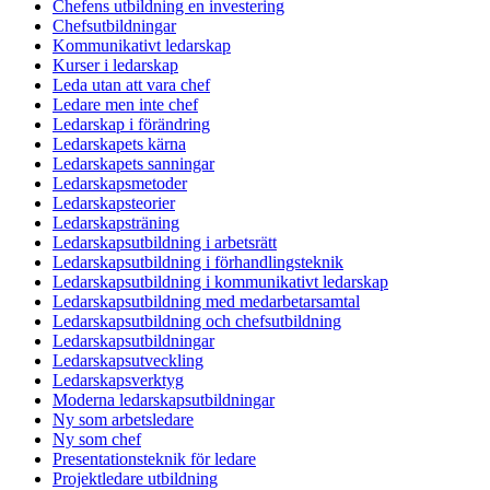
Chefens utbildning en investering
Chefsutbildningar
Kommunikativt ledarskap
Kurser i ledarskap
Leda utan att vara chef
Ledare men inte chef
Ledarskap i förändring
Ledarskapets kärna
Ledarskapets sanningar
Ledarskapsmetoder
Ledarskapsteorier
Ledarskapsträning
Ledarskapsutbildning i arbetsrätt
Ledarskapsutbildning i förhandlingsteknik
Ledarskapsutbildning i kommunikativt ledarskap
Ledarskapsutbildning med medarbetarsamtal
Ledarskapsutbildning och chefsutbildning
Ledarskapsutbildningar
Ledarskapsutveckling
Ledarskapsverktyg
Moderna ledarskapsutbildningar
Ny som arbetsledare
Ny som chef
Presentationsteknik för ledare
Projektledare utbildning