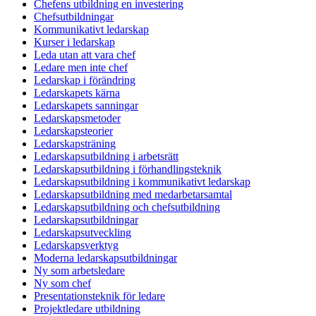
Chefens utbildning en investering
Chefsutbildningar
Kommunikativt ledarskap
Kurser i ledarskap
Leda utan att vara chef
Ledare men inte chef
Ledarskap i förändring
Ledarskapets kärna
Ledarskapets sanningar
Ledarskapsmetoder
Ledarskapsteorier
Ledarskapsträning
Ledarskapsutbildning i arbetsrätt
Ledarskapsutbildning i förhandlingsteknik
Ledarskapsutbildning i kommunikativt ledarskap
Ledarskapsutbildning med medarbetarsamtal
Ledarskapsutbildning och chefsutbildning
Ledarskapsutbildningar
Ledarskapsutveckling
Ledarskapsverktyg
Moderna ledarskapsutbildningar
Ny som arbetsledare
Ny som chef
Presentationsteknik för ledare
Projektledare utbildning