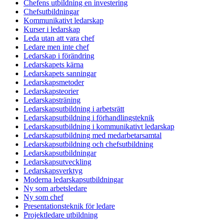
Chefens utbildning en investering
Chefsutbildningar
Kommunikativt ledarskap
Kurser i ledarskap
Leda utan att vara chef
Ledare men inte chef
Ledarskap i förändring
Ledarskapets kärna
Ledarskapets sanningar
Ledarskapsmetoder
Ledarskapsteorier
Ledarskapsträning
Ledarskapsutbildning i arbetsrätt
Ledarskapsutbildning i förhandlingsteknik
Ledarskapsutbildning i kommunikativt ledarskap
Ledarskapsutbildning med medarbetarsamtal
Ledarskapsutbildning och chefsutbildning
Ledarskapsutbildningar
Ledarskapsutveckling
Ledarskapsverktyg
Moderna ledarskapsutbildningar
Ny som arbetsledare
Ny som chef
Presentationsteknik för ledare
Projektledare utbildning