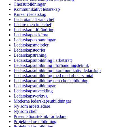
Chefsutbildningar
Kommunikativt ledarskap
Kurser i ledarskap
Leda utan att vara chef
Ledare men inte chef
Ledarskap i förändring
Ledarskapets kärna
Ledarskapets sanningar
Ledarskapsmetoder
Ledarskapsteorier
Ledarskapsträning
Ledarskapsutbildning i arbetsrätt
Ledarskapsutbildning i förhandlingsteknik
Ledarskapsutbildning i kommunikativt ledarskap
Ledarskapsutbildning med medarbetarsamtal
Ledarskapsutbildning och chefsutbildning
Ledarskapsutbildningar
Ledarskapsutveckling
Ledarskapsverktyg
Moderna ledarskapsutbildningar
Ny som arbetsledare
Ny som chef
Presentationsteknik för ledare
Projektledare utbildning
Projektledarutbildning